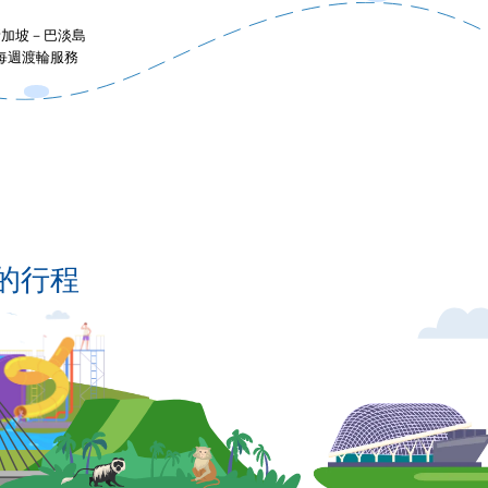
新加坡－巴淡島
每週渡輪服務
的行程