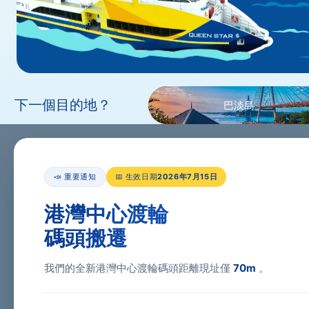
下一個目的地？
巴淡島
📣 重要通知
📅 生效日期
2026年7月15日
前往
港灣中心渡輪
碼頭搬遷
預訂行程
我們的全新港灣中心渡輪碼頭距離現址僅
70m
。
往返
單程
購買船票
出發