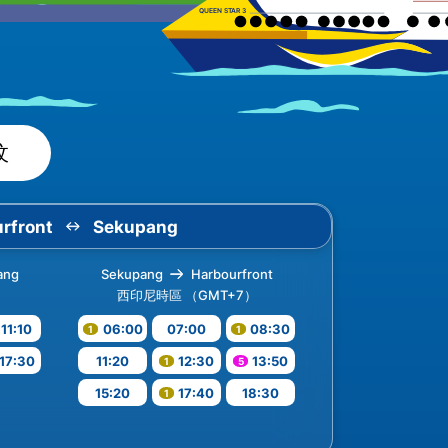
汶
rfront
Sekupang
ang
Sekupang
Harbourfront
）
西印尼時區 （GMT+7）
11:10
06:00
07:00
08:30
17:30
11:20
12:30
13:50
15:20
17:40
18:30