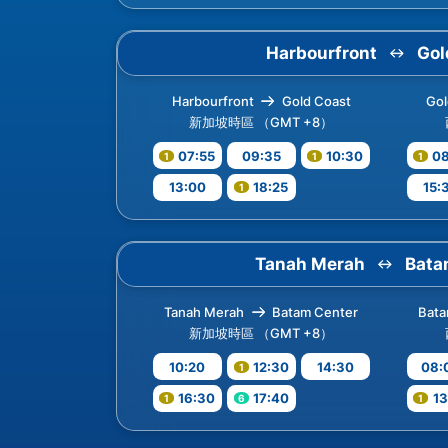
Harbourfront
Gol
Harbourfront
Gold Coast
Gol
新加坡時區 （GMT +8）
07:55
09:35
10:30
08
13:00
18:25
15:
Tanah Merah
Bata
Tanah Merah
Batam Center
Bata
新加坡時區 （GMT +8）
10:20
12:30
14:30
08:
16:30
17:40
13