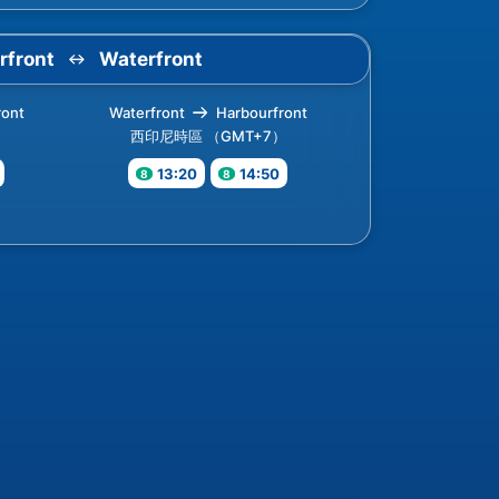
rfront
Waterfront
ront
Waterfront
Harbourfront
）
西印尼時區 （GMT+7）
13:20
14:50