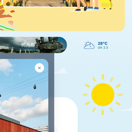
28°C
民丹島
UV: 2.3
×