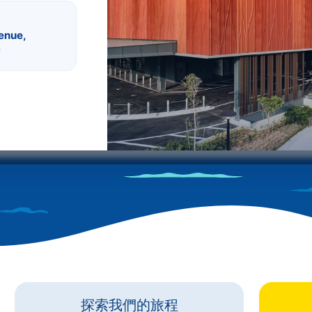
ntre
Batam Centre - HarbourFront
enue,
返回日期
乘客
9
1
探索我們的旅程