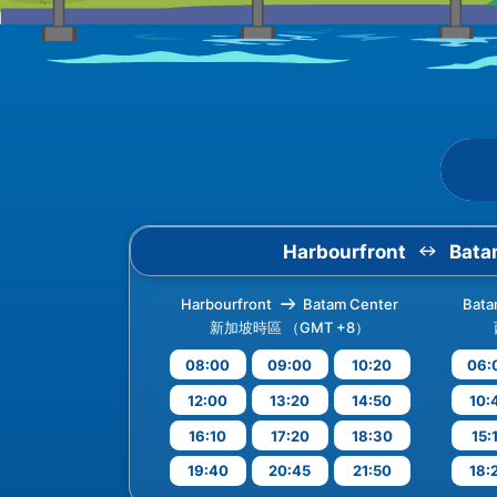
Harbourfront
Bata
Harbourfront
Batam Center
Bata
新加坡時區 （GMT +8）
08:00
09:00
10:20
06:
12:00
13:20
14:50
10:
16:10
17:20
18:30
15:
19:40
20:45
21:50
18: