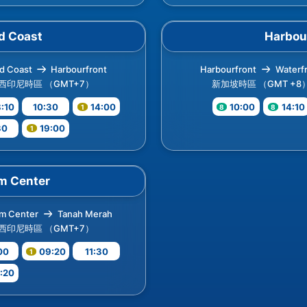
d Coast
Harbou
d Coast
Harbourfront
Harbourfront
Waterf
西印尼時區 （GMT+7）
新加坡時區 （GMT +8
:10
10:30
14:00
10:00
14:10
30
19:00
m Center
m Center
Tanah Merah
西印尼時區 （GMT+7）
00
09:20
11:30
:20