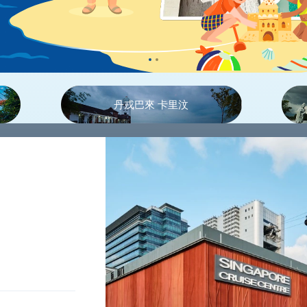
丹戎巴來
卡里汶
您的無憂之旅
（3 個月內彈性返回）
開放回程行程
返回