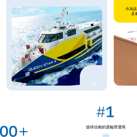
作為該
及
1
#
+
00
值得信賴的渡輪營運商