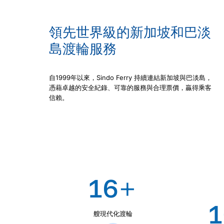
領先世界級的新加坡和巴淡
島渡輪服務
自1999年以來，Sindo Ferry 持續連結新加坡與巴淡島，
憑藉卓越的安全紀錄、可靠的服務與合理票價，贏得乘客
信賴。
+
16
1
艘現代化渡輪