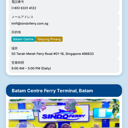
電話番号
(+65) 6331 4122
メールアドレス
tmft@sindoferry.com.sg
目的地
Batam Centre
Tanjung Pinang
場所
50 Tanah Merah Ferry Road #01-18, Singapore 498833
営業時間
9:00 AM – 5:00 PM (Daily)
Batam Centre Ferry Terminal, Batam