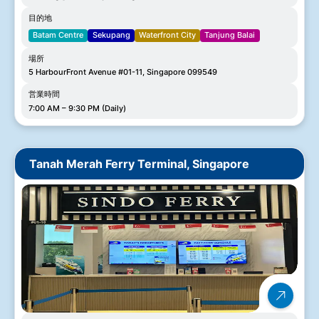
目的地
Batam Centre
Sekupang
Waterfront City
Tanjung Balai
場所
5 HarbourFront Avenue #01-11, Singapore 099549
営業時間
7:00 AM – 9:30 PM (Daily)
Tanah Merah Ferry Terminal, Singapore