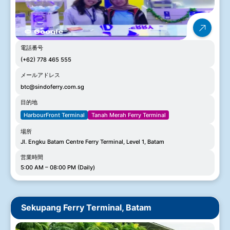
電話番号
(+62) 778 465 555
メールアドレス
btc@sindoferry.com.sg
目的地
HarbourFront Terminal
Tanah Merah Ferry Terminal
場所
Jl. Engku Batam Centre Ferry Terminal, Level 1, Batam
営業時間
5:00 AM – 08:00 PM (Daily)
Sekupang Ferry Terminal, Batam