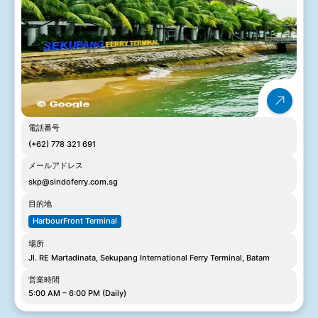
電話番号
(+62) 778 321 691
メールアドレス
skp@sindoferry.com.sg
目的地
HarbourFront Terminal
場所
Jl. RE Martadinata, Sekupang International Ferry Terminal, Batam
営業時間
5:00 AM – 6:00 PM (Daily)