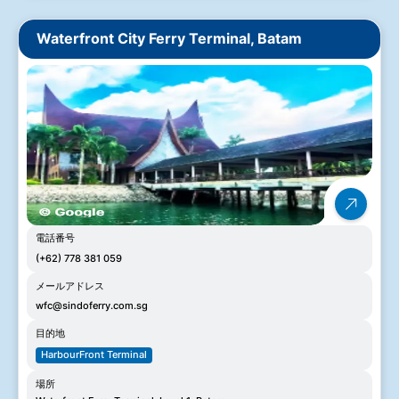
Waterfront City Ferry Terminal, Batam
電話番号
(+62) 778 381 059
メールアドレス
wfc@sindoferry.com.sg
目的地
HarbourFront Terminal
場所