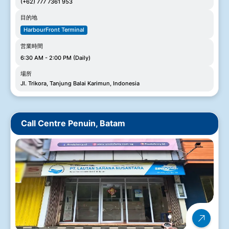
(+62) 777 7361 953
目的地
HarbourFront Terminal
営業時間
6:30 AM - 2:00 PM (Daily)
場所
Jl. Trikora, Tanjung Balai Karimun, Indonesia
Call Centre Penuin, Batam