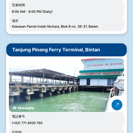
営業時間
8:00 AM - 8:00 PM (Daily)
場所
Kawasan Pantai Indah Mutiara, Blok B no. 36-37, Batam
Tanjung Pinang Ferry Terminal, Bintan
電話番号
(+62) 771 4500 760
目的地